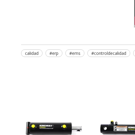
calidad
#erp
#ems
#controldecalidad