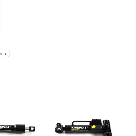
lico
Cilindro de cargadora compacta
Bobcat